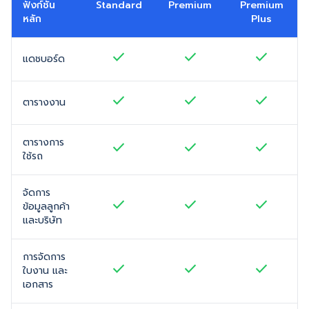
ฟังก์ชัน
Standard
Premium
Premium
หลัก
Plus
check
check
check
แดชบอร์ด
check
check
check
ตารางงาน
ตารางการ
check
check
check
ใช้รถ
จัดการ
check
check
check
ข้อมูลลูกค้า
และบริษัท
การจัดการ
check
check
check
ใบงาน และ
เอกสาร