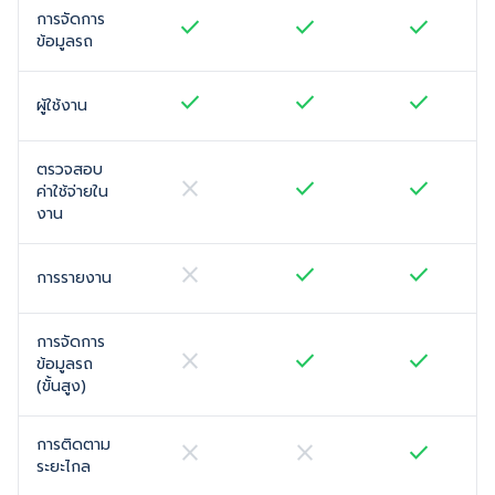
การจัดการ
check
check
check
ข้อมูลรถ
check
check
check
ผู้ใช้งาน
ตรวจสอบ
close
check
check
ค่าใช้จ่ายใน
งาน
close
check
check
การรายงาน
การจัดการ
close
check
check
ข้อมูลรถ
(ขั้นสูง)
การติดตาม
close
close
check
ระยะไกล