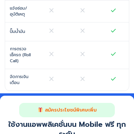
แจ้งซ่อม/
close
close
check
อุบัติเหตุ
close
close
check
ปั๊มน้ำมัน
การตรวจ
close
close
check
เช็ครถ (Roll
Call)
จัดการเงิน
close
close
check
เดือน
สมัครประโยชน์พิเศษเพิ่ม
ใช้งานแอพพลิเคชั่นบน Mobile ฟรี ทุก