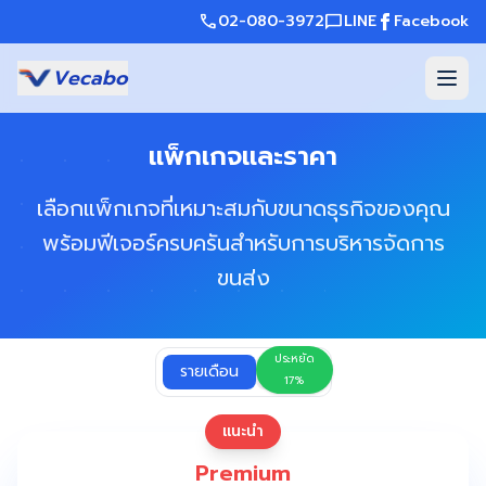
call
02-080-3972
chat_bubble
LINE
Facebook
Vecabo
แพ็กเกจและราคา
เลือกแพ็กเกจที่เหมาะสมกับขนาดธุรกิจของคุณ
พร้อมฟีเจอร์ครบครันสำหรับการบริหารจัดการ
ขนส่ง
ประหยัด
รายเดือน
รายปี
17%
แนะนำ
Premium